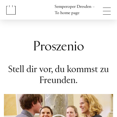
Jump to content
Semperoper Dresden –
Jump to footer
To home page
Proszenio
Stell dir vor, du kommst zu
Freunden.
Video
Player