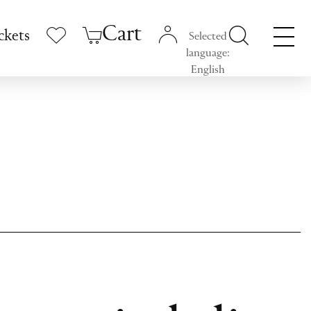
Cart
ckets
Selected
language:
English