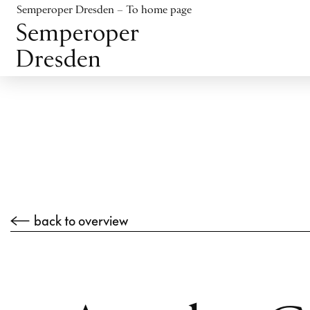
Jump to content
Semperoper Dresden – To home page
Jump to footer
back to overview