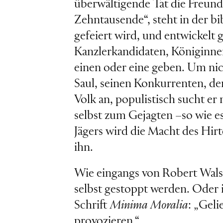
überwältigende Tat die Freunds
Zehntausende“, steht in der bi
gefeiert wird, und entwickelt
Kanzlerkandidaten, Königinnen
einen oder eine geben. Um nich
Saul, seinen Konkurrenten, de
Volk an, populistisch sucht e
selbst zum Gejagten –so wie es
Jägers wird die Macht des Hirt
ihn.
Wie eingangs von Robert Walser
selbst gestoppt werden. Oder
Schrift
Minima Moralia
: „Geli
provozieren.“