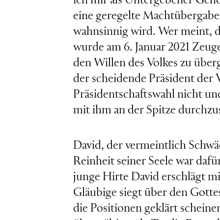
ich mir als Untergebener Gehör
eine geregelte Machtübergabe 
wahnsinnig wird. Wer meint, da
wurde am 6. Januar 2021 Zeug
den Willen des Volkes zu über
der scheidende Präsident der 
Präsidentschaftswahl nicht un
mit ihm an der Spitze durchzu
David, der vermeintlich Schwäc
Reinheit seiner Seele war daf
junge Hirte David erschlägt mi
Gläubige siegt über den Gotte
die Positionen geklärt scheine