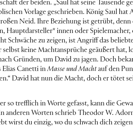
chaft der beiden. „Saul hat seine Tausende ge
blischen Vorlage geschrieben. König Saul hat 
 großen Neid. Ihre Beziehung ist getrübt, den
, Hauptdarsteller* innen oder Spielemacher,
t Schwäche zu zeigen, ist Angriff das beliebt
r selbst keine Machtansprüche geäußert hat, l
r nach Gründen, um David zu jagen. Doch bekan
 Elias Canetti in
Masse und Macht
auf den Pun
en.“ David hat nun die Macht, doch er tötet se
 so trefflich in Worte gefasst, kann die Gewa
 in anderen Worten schrieb Theodor W. Adorn
ebt wirst du einzig, wo du schwach dich zeigen