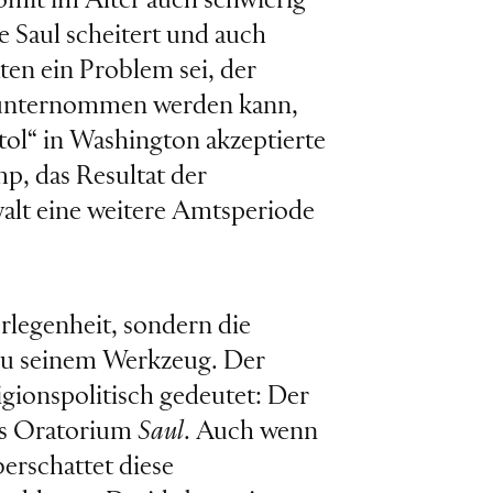
somit im Alter auch schwierig
e Saul scheitert und auch
ten ein Problem sei, der
h unternommen werden kann,
ol“ in Washington akzeptierte
p, das Resultat der
walt eine weitere Amtsperiode
rlegenheit, sondern die
 zu seinem Werkzeug. Der
igionspolitisch gedeutet: Der
els Oratorium
Saul
. Auch wenn
berschattet diese