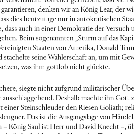
 verschaffen? Von Gier getrieben, lässt sich 
garantieren, denken wir an König Lear, der wi
ss dies heutzutage nur in autokratischen Staa
e, dass auch in einer Demokratie der Versuc
gehen. Beim sogenannten „Sturm auf das Kapit
Vereinigten Staaten von Amerika, Donald Trum
d stachelte seine Wählerschaft an, um mit Ge
setzen, was ihm gottlob nicht glückte.
here, siegte nicht aufgrund militärischer Übe
ür ausschlaggebend. Deshalb machte ihn Gott
t einer Steinschleuder den Riesen Goliath; rel
sleugner. Das ist die Ausgangslage von Händ
n – König Saul ist Herr und David Knecht –, ü