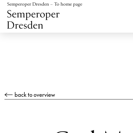
Jump to content
Semperoper Dresden – To home page
Jump to footer
back to overview