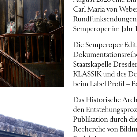
August 2026 eine Blu
Carl Maria von Webe
Rundfunksendungen 
Semperoper im Jahr 
Die Semperoper Editi
Dokumentationsreihe
Staatskapelle Dresd
KLASSIK und des Deu
beim Label Profil – E
Das Historische Archi
den Entstehungsproz
Publikation durch die
Recherche von Bildma