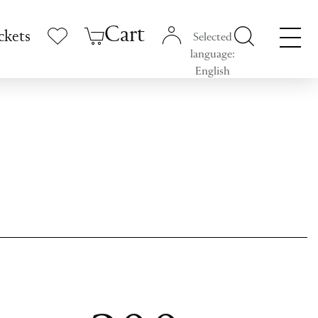
Cart
ckets
Selected
language:
English