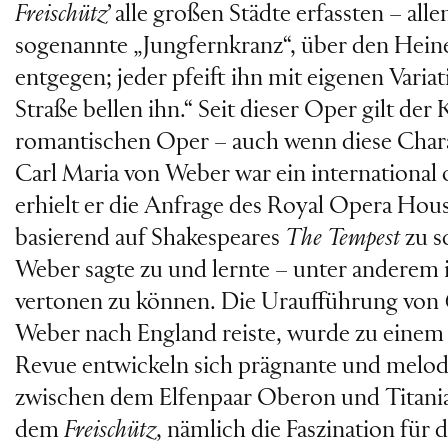
Freischütz
’ alle großen Städte erfassten – al
sogenannte „Jungfernkranz“, über den Heine 
entgegen; jeder pfeift ihn mit eigenen Variat
Straße bellen ihn.“ Seit dieser Oper gilt de
romantischen Oper – auch wenn diese Charak
Carl Maria von Weber war ein international 
erhielt er die Anfrage des Royal Opera Ho
basierend auf Shakespeares
The Tempest
zu s
Weber sagte zu und lernte – unter anderem 
vertonen zu können. Die Uraufführung von
Weber nach England reiste, wurde zu einem 
Revue entwickeln sich prägnante und melo
zwischen dem Elfenpaar Oberon und Titania.
dem
Freischütz
, nämlich die Faszination für