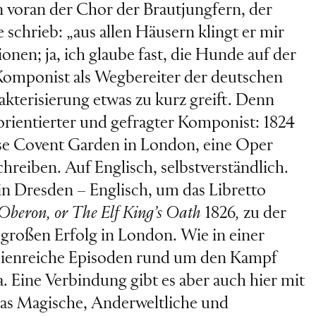
len voran der Chor der Brautjungfern, der
schrieb: „aus allen Häusern klingt er mir
ionen; ja, ich glaube fast, die Hunde auf der
r Komponist als Wegbereiter der deutschen
terisierung etwas zu kurz greift. Denn
orientierter und gefragter Komponist: 1824
use Covent Garden in London, eine Oper
chreiben. Auf Englisch, selbstverständlich.
in Dresden – Englisch, um das Libretto
Oberon, or The Elf King’s Oath
1826
,
zu der
großen Erfolg in London. Wie in einer
dienreiche Episoden rund um den Kampf
 Eine Verbindung gibt es aber auch hier mit
 das Magische, Anderweltliche und