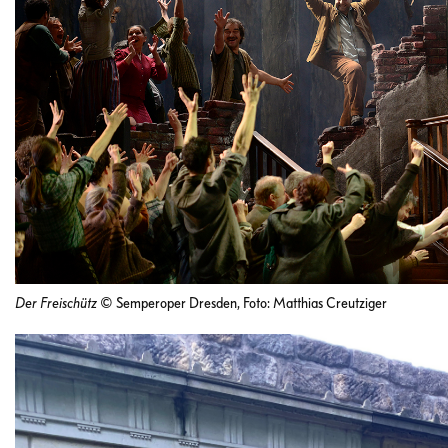
Der Freischütz
© Semperoper Dresden, Foto: Matthias Creutziger