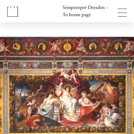
Jump to content
Semperoper Dresden –
Jump to footer
To home page