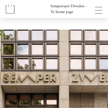
Jump to content
Semperoper Dresden –
Jump to footer
To home page