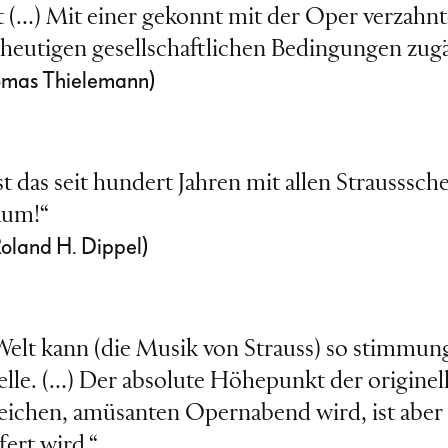
st (…) Mit einer gekonnt mit der Oper verza
heutigen gesellschaftlichen Bedingungen zugä
omas Thielemann)
st das seit hundert Jahren mit allen Strausssc
aum!“
Roland H. Dippel)
Welt kann (die Musik von Strauss) so stimmung
elle. (…) Der absolute Höhepunkt der originel
chen, amüsanten Opernabend wird, ist aber d
fert wird.“