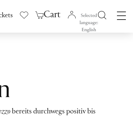
Cart
ckets
Selected
language:
English
n
ezzo
bereits durchwegs positiv bis