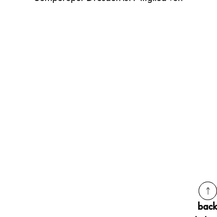
back
back