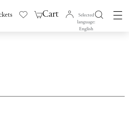
Cart
ckets
Selected
language:
English