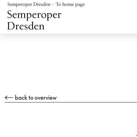
Jump to content
Semperoper Dresden – To home page
Jump to footer
back to overview