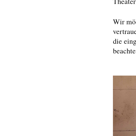
Theater
Wir möc
vertrau
die ein
beachte