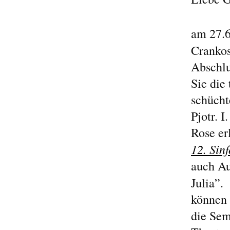
am 27.6
Crankos
Abschlu
Sie die
schücht
Pjotr. 
Rose er
12. Sin
auch Au
Julia”.
können S
die Sem