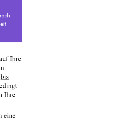
noch
eit
auf Ihre
en
t
bis
edingt
m Ihre
n eine