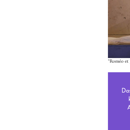
"Roméo et 
Das
A