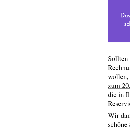
Das
sc
Sollten
Rechnun
wollen,
zum 20.
die in 
Reservi
Wir dan
schöne 