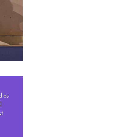
d es
l
st