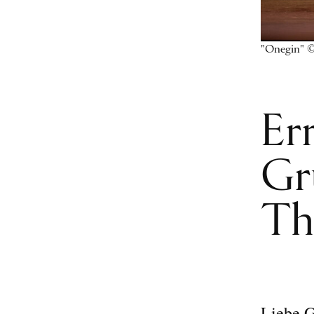
"Onegin" ©
Er
Gr
Th
Liebe G