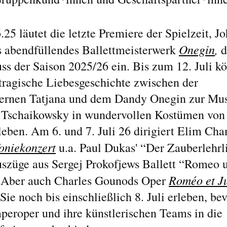
.25 läutet die letzte Premiere der Spielzeit, J
Onegin
,
 abendfüllendes Ballettmeisterwerk
d
ss der Saison 2025/26 ein. Bis zum 12. Juli k
 tragische Liebesgeschichte zwischen der
ernen Tatjana und dem Dandy Onegin zur Mus
I. Tschaikowsky in wundervollen Kostümen von
leben. Am 6. und 7. Juli 26 dirigiert Elim Ch
foniekonzert
u.a. Paul Dukas' “Der Zauberlehrl
szüge aus Sergej Prokofjews Ballett “Romeo 
Roméo et Ju
 Aber auch Charles Gounods Oper
ie noch bis einschließlich 8. Juli erleben, bev
peroper und ihre künstlerischen Teams in die