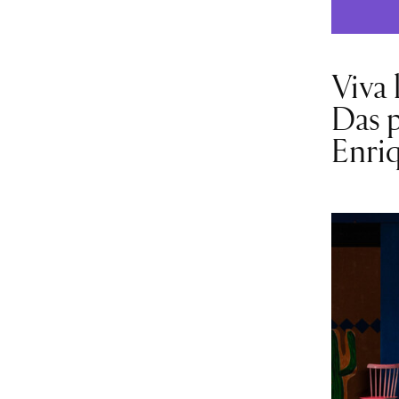
Viva 
Das p
Enri