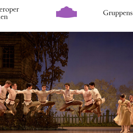
eroper
Gruppens
den