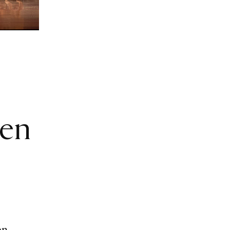
den
n,