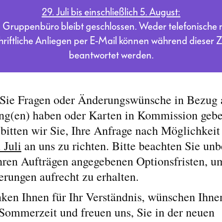
29. Juli bis einschließlich 5. August:
 Gruppenbüro bleibt geschlossen. Weder telefonische 
hriftliche Anliegen per E-Mail können während dieser Z
beantwortet werden.
 Sie Fragen oder Änderungswünsche in Bezug 
g(en) haben oder Karten in Kommission geb
 bitten wir Sie, Ihre Anfrage nach Möglichkei
 Juli
an uns zu richten. Bitte beachten Sie unb
Ihren Aufträgen angegebenen Optionsfristen, u
erungen aufrecht zu erhalten.
ken Ihnen für Ihr Verständnis, wünschen Ihne
Sommerzeit und freuen uns, Sie in der neuen