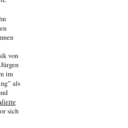
ohn
en
önnen
ik von
 Jürgen
am im
ing” als
und
liette
or sich