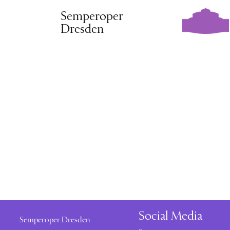
Semperoper
Dresden
Social Media
Semperoper Dresden