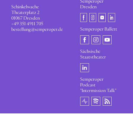
Semperoper
Schinkelwache
Dresden
Theaterplatz 2
01067 Dresden
+49 351 4911 705
Semperoper Ballett
bestellung@semperoper.de
Sächsische
Staatstheater
Semperoper
Podcast
"Intermission Talk"