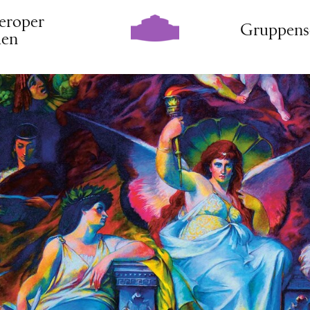
eroper
Gruppens
den