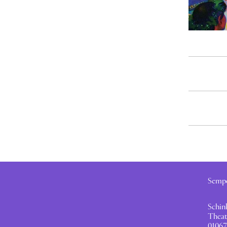
Semp
Schin
Theat
01067