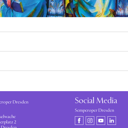
Social Media
eroper Dresden
Semperoper Dresden
kelwache
erplatz 2
 Dresden